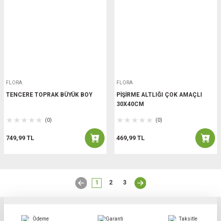
FLORA
FLORA
TENCERE TOPRAK BÜYÜK BOY
PİŞİRME ALTLIĞI ÇOK AMAÇLI
30X40CM
(0)
(0)
749,99 TL
469,99 TL
1
2
3