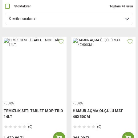
Stoktakiler
Toplam 49 ürün
FLORA
FLORA
TEMİZLİK SETİ TABLET MOP TRİO
HAMUR AÇMA ÖLÇÜLÜ MAT
14LT
40X50CM
(0)
(0)
1.679,99 TL
264,99 TL