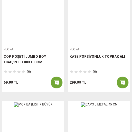
FLORA
FLORA
ÇÖP POŞETİ JUMBO BOY
KASE PORSİYONLUK TOPRAK 6LI
10AD/RULO 80X100CM
(0)
(0)
69,99 TL
299,99 TL