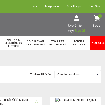
Blog
Mağazalar
Bize Ulaşın
Bayi Girişi
Üye Girişi
Sepet
Üye Ol
Veya
MUTFAK &
DEKORASYON
OTO & PET
BEBEK &
ELEKTRİKLİ EV
YENİ GELE
& EV GEREÇLERİ
MALZEMELERİ
OYUNCAK
ALETLERİ
Toplam 75 ürün