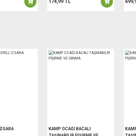
174,99 TL
699,
IZGARA
KAMP OCAĞI BACALI
KAMP
TAŞINABİLİR PİŞİRME VE
TAŞI