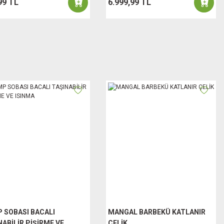
99 TL
6.999,99 TL
 SOBASI BACALI
MANGAL BARBEKÜ KATLANIR
NABİLİR PİŞİRME VE
ÇELİK