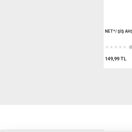
NET*/ ŞİŞ AH
(
149,99 TL