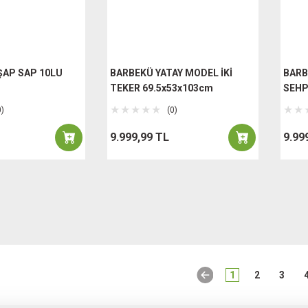
ŞAP SAP 10LU
BARBEKÜ YATAY MODEL İKİ
BARB
TEKER 69.5x53x103cm
SEHP
0)
(0)
9.999,99 TL
9.99
1
2
3