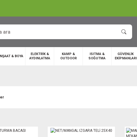
ELEKTRİK &
KAMP &
ISITMA &
GÜVENLİK
İNŞAAT & BOYA
AYDINLATMA
OUTDOOR
SOĞUTMA
EKİPMANLARI
ler