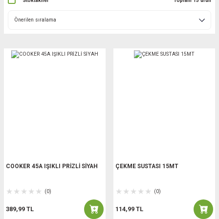
Stoktakiler
Toplam 15 ürün
COOKER 45A IŞIKLI PRİZLİ SİYAH
ÇEKME SUSTASI 15MT
(0)
(0)
389,99 TL
114,99 TL