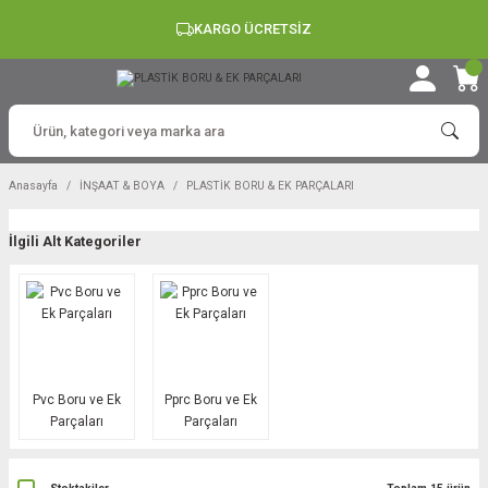
KARGO ÜCRETSİZ
Anasayfa
İNŞAAT & BOYA
PLASTİK BORU & EK PARÇALARI
İlgili Alt Kategoriler
Pvc Boru ve Ek
Pprc Boru ve Ek
Parçaları
Parçaları