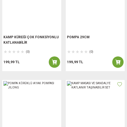
KAMP KÜREĞİ ÇOK FONKSİYONLU
POMPA 29CM
KATLANABİLİR
(0)
(0)
199,99 TL
199,99 TL