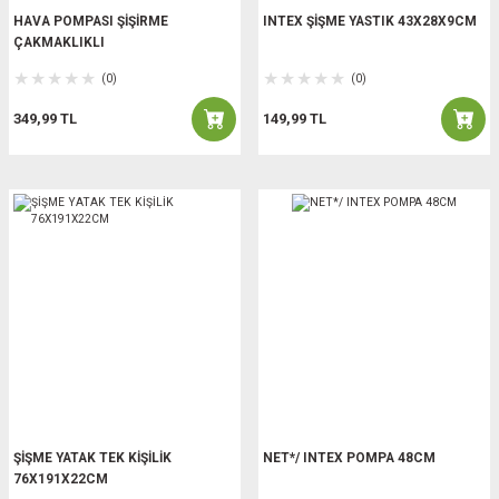
HAVA POMPASI ŞİŞİRME
INTEX ŞİŞME YASTIK 43X28X9CM
ÇAKMAKLIKLI
(0)
(0)
349,99 TL
149,99 TL
ŞİŞME YATAK TEK KİŞİLİK
NET*/ INTEX POMPA 48CM
76X191X22CM