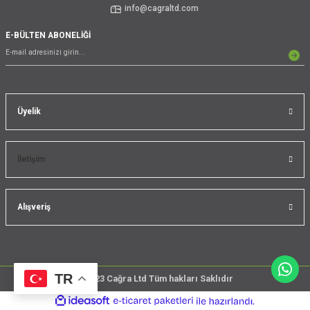
info@cagraltd.com
E-BÜLTEN ABONELİĞİ
Üyelik
İletişim
Alışveriş
TR
@2023 Cağra Ltd Tüm hakları Saklıdır
çember
ideasoft
ile
e-
üreticileri