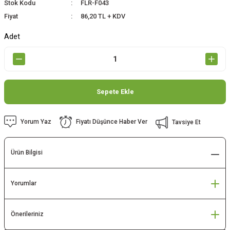
Stok Kodu
FLR-F043
Fiyat
86,20 TL + KDV
Adet
Sepete Ekle
Yorum Yaz
Fiyatı Düşünce Haber Ver
Tavsiye Et
Ürün Bilgisi
Yorumlar
Önerileriniz