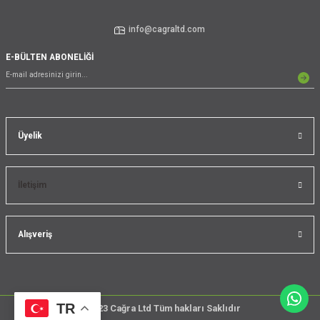
info@cagraltd.com
E-BÜLTEN ABONELİĞİ
Üyelik
İletişim
Alışveriş
TR
@2023 Cağra Ltd Tüm hakları Saklıdır