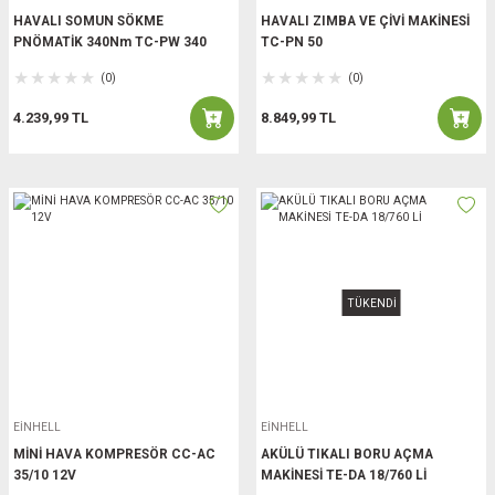
HAVALI SOMUN SÖKME
HAVALI ZIMBA VE ÇİVİ MAKİNESİ
PNÖMATİK 340Nm TC-PW 340
TC-PN 50
(0)
(0)
4.239,99 TL
8.849,99 TL
TÜKENDİ
EİNHELL
EİNHELL
MİNİ HAVA KOMPRESÖR CC-AC
AKÜLÜ TIKALI BORU AÇMA
35/10 12V
MAKİNESİ TE-DA 18/760 Lİ