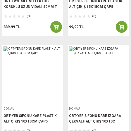
ORT-EVYE SİFONU TEK GÖZ
ORT-YER SİFONU KARE PLASTİK
KÖRÜKLÜ UZUN VİDALI 40MM T
ALT ÇIKIŞ 15X15CM ÇAP5
(0)
(0)
339,99 TL
99,99 TL
DONAU
DONAU
ORT-YER SİFONU KARE PLASTİK
ORT-YER SİFONU KARE IZGARA
ALT ÇIKIŞ 10X10CM ÇAP5
ÇEKVALF ALT ÇIKŞ 10X10C
(0)
(0)