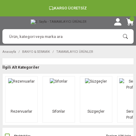
KARGO ÜCRETSİZ
Anasayfa
BANYO & SERAMİK
TAMAMLAYICI ÜRÜNLER
İlgili Alt Kategoriler
Rezervuarlar
Sifonlar
Süzgeçler
Sera
Profill