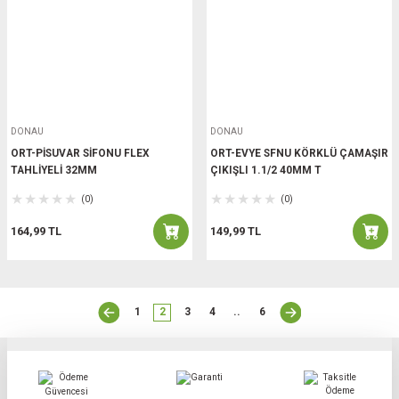
DONAU
DONAU
ORT-PİSUVAR SİFONU FLEX
ORT-EVYE SFNU KÖRKLÜ ÇAMAŞIR
TAHLİYELİ 32MM
ÇIKIŞLI 1.1/2 40MM T
(0)
(0)
164,99 TL
149,99 TL
1
2
3
4
..
6