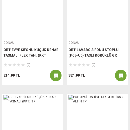
DONAU
DONAU
ORT-EVYE SİFONU KÜÇÜK KENAR
ORT-LAVABO SİFONU STOPLU
TAŞMALI FLEX TAH. (KKT
(Pop-Up) TASLI KÖRÜKLÜ GR
(0)
(0)
214,99 TL
324,99 TL