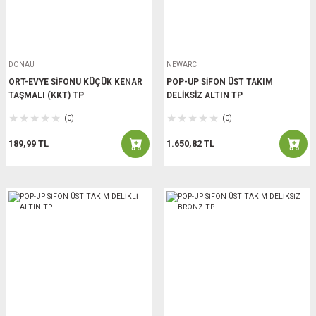
DONAU
NEWARC
ORT-EVYE SİFONU KÜÇÜK KENAR
POP-UP SİFON ÜST TAKIM
TAŞMALI (KKT) TP
DELİKSİZ ALTIN TP
(0)
(0)
189,99 TL
1.650,82 TL