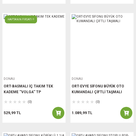
HAFTANIN FIRSATI !!
DONAU
DONAU
ORT-BASMALI İÇ TAKIM TEK
ORT-EVYE SİFONU BÜYÜK OTO
KADEME ''VOLGA'' TP
KUMANDALI ÇİFTLİ TAŞMALI
(0)
(0)
529,99 TL
1.089,99 TL