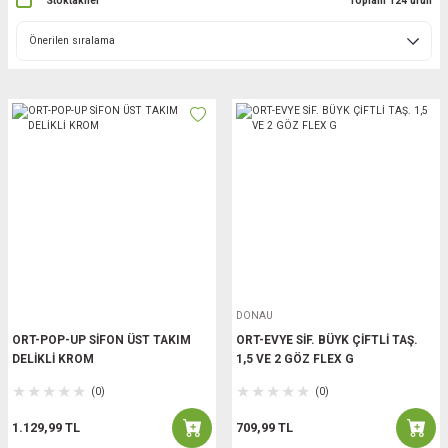
Stoktakiler
Toplam 124 ürün
DONAU
ORT-POP-UP SİFON ÜST TAKIM
ORT-EVYE SİF. BÜYK ÇİFTLİ TAŞ.
DELİKLİ KROM
1,5 VE 2 GÖZ FLEX G
(0)
(0)
1.129,99 TL
709,99 TL