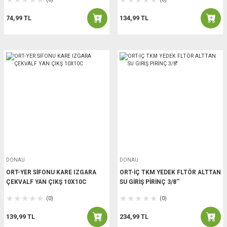
74,99 TL
134,99 TL
DONAU
DONAU
ORT-YER SİFONU KARE IZGARA
ORT-İÇ TKM YEDEK FLTÖR ALTTAN
ÇEKVALF YAN ÇIKŞ 10X10C
SU GİRİŞ PİRİNÇ 3/8''
(0)
(0)
139,99 TL
234,99 TL