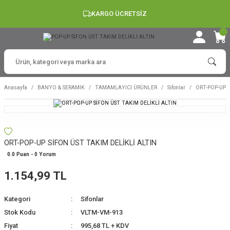
KARGO ÜCRETSİZ
Anasayfa
BANYO & SERAMİK
TAMAMLAYICI ÜRÜNLER
Sifonlar
ORT-POP-UP 
ORT-POP-UP SİFON ÜST TAKIM DELİKLİ ALTIN
0.0 Puan - 0 Yorum
1.154,99 TL
Kategori
Sifonlar
Stok Kodu
VLTM-VM-913
Fiyat
995,68 TL + KDV