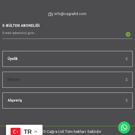
info@cagraltd.com
E-BÜLTEN ABONELİĞİ
Üyelik
İletişim
Alışveriş
TR
@2023 Cağra Ltd Tüm hakları Saklıdır