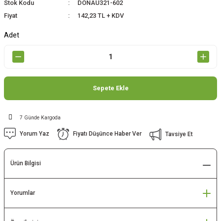
Stok Kodu
DONAU321-602
Fiyat
142,23 TL + KDV
Adet
Sepete Ekle
7 Günde Kargoda
Yorum Yaz
Fiyatı Düşünce Haber Ver
Tavsiye Et
Ürün Bilgisi
Yorumlar