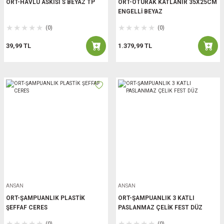
ORT-HAVLU ASKISI S BEYAZ TP
ORT-OTURAK KATLANIR 35X25CM
ENGELLİ BEYAZ
(0)
(0)
39,99 TL
1.379,99 TL
ANSAN
ANSAN
ORT-ŞAMPUANLIK PLASTİK
ORT-ŞAMPUANLIK 3 KATLI
ŞEFFAF CERES
PASLANMAZ ÇELİK FEST DÜZ
(0)
(0)