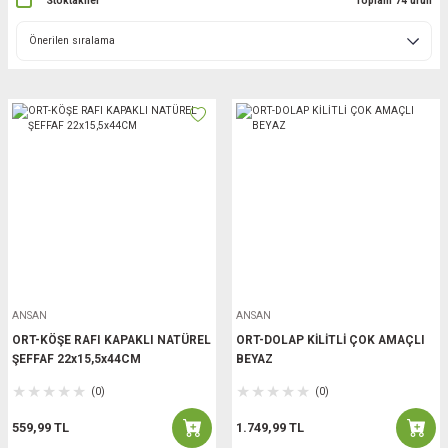
Stoktakiler
Toplam 74 ürün
ANSAN
ANSAN
ORT-KÖŞE RAFI KAPAKLI NATÜREL
ORT-DOLAP KİLİTLİ ÇOK AMAÇLI
ŞEFFAF 22x15,5x44CM
BEYAZ
(0)
(0)
559,99 TL
1.749,99 TL