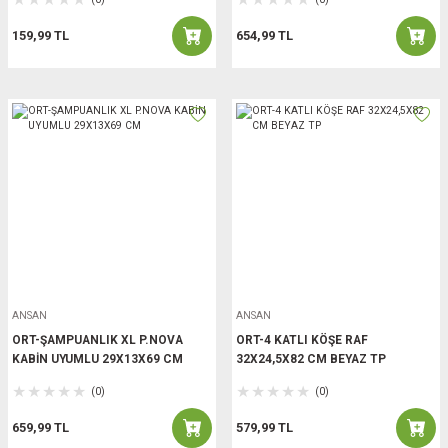
159,99 TL
654,99 TL
ANSAN
ANSAN
ORT-ŞAMPUANLIK XL P.NOVA
ORT-4 KATLI KÖŞE RAF
KABİN UYUMLU 29X13X69 CM
32X24,5X82 CM BEYAZ TP
(0)
(0)
659,99 TL
579,99 TL