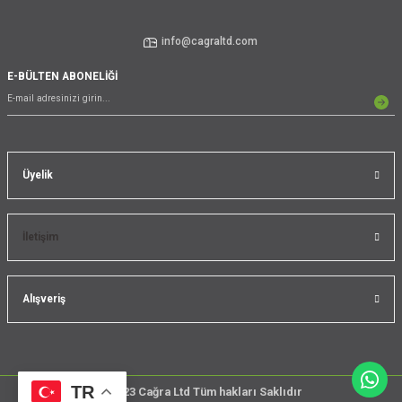
info@cagraltd.com
E-BÜLTEN ABONELİĞİ
Üyelik
İletişim
Alışveriş
TR
@2023 Cağra Ltd Tüm hakları Saklıdır