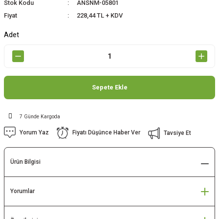
Stok Kodu
ANSNM-05801
Fiyat
228,44 TL + KDV
Adet
Sepete Ekle
7 Günde Kargoda
Yorum Yaz
Fiyatı Düşünce Haber Ver
Tavsiye Et
Ürün Bilgisi
Yorumlar