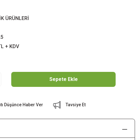
İK ÜRÜNLERİ
25
TL + KDV
Sepete Ekle
atı Düşünce Haber Ver
Tavsiye Et