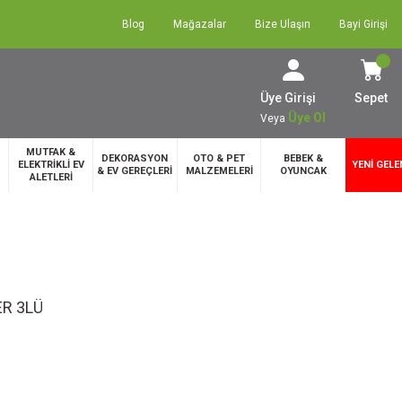
Blog
Mağazalar
Bize Ulaşın
Bayi Girişi
Üye Girişi
Sepet
Üye Ol
Veya
MUTFAK &
DEKORASYON
OTO & PET
BEBEK &
ELEKTRİKLİ EV
YENİ GELE
& EV GEREÇLERİ
MALZEMELERİ
OYUNCAK
ALETLERİ
ER 3LÜ