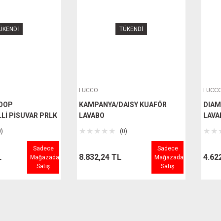
ÜKENDİ
TÜKENDİ
LUCCO
LUCC
OOP
KAMPANYA/DAISY KUAFÖR
DIAM
Lİ PİSUVAR PRLK
LAVABO
LAVA
0)
(0)
Sadece
Sadece
L
8.832,24 TL
4.62
Mağazada
Mağazada
Satış
Satış