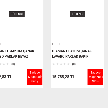
TÜKENDİ
TÜKENDİ
O
LUCCO
ANTE Ø42 CM ÇANAK
DIAMANTE 42CM ÇANAK
BO PARLAK BEYAZ
LAVABO PARLAK BAKIR
(0)
(0)
Sadece
Sadece
2,83 TL
15.785,28 TL
Mağazada
Mağazada
Satış
Satış