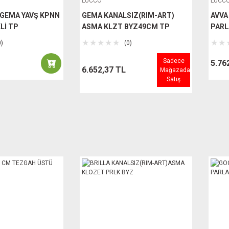
LUCCO
LUCC
/GEMA YAVŞ KPNN
GEMA KANALSIZ(RIM-ART)
AVVA
Lİ TP
ASMA KLZT BYZ49CM TP
PARL
0)
(0)
Sadece
5.76
6.652,37 TL
Mağazada
Satış