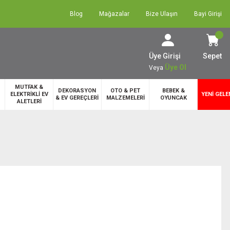
Blog
Mağazalar
Bize Ulaşın
Bayi Girişi
Üye Girişi
Sepet
Üye Ol
Veya
MUTFAK &
DEKORASYON
OTO & PET
BEBEK &
ELEKTRİKLİ EV
YENİ GELE
& EV GEREÇLERİ
MALZEMELERİ
OYUNCAK
ALETLERİ