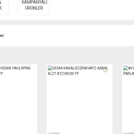
&
KAMPANYALI
K
ÜRÜNLER
ler