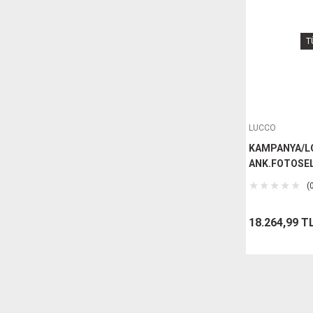
T
LUCCO
KAMPANYA/L
ANK.FOTOSEL
BEBE MAVİ
(
18.264,99 T