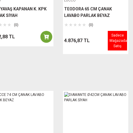
O
LUCCO
 YAVAŞ KAPANAN K. KPK
TEODORA 65 CM ÇANAK
AK SİYAH
LAVABO PARLAK BEYAZ
(0)
(0)
Sadece
2,88 TL
4.876,87 TL
Mağazada
Satış