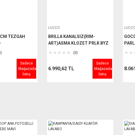
LUCCO
LUCC
 CM TEZGAH
BRILLA KANALSIZ(RIM-
GOCC
O
ART)ASMA KLOZET PRLK BYZ
PARL
0)
(0)
Sadece
Sadece
6.990,62 TL
8.06
Mağazada
Mağazada
Satış
Satış