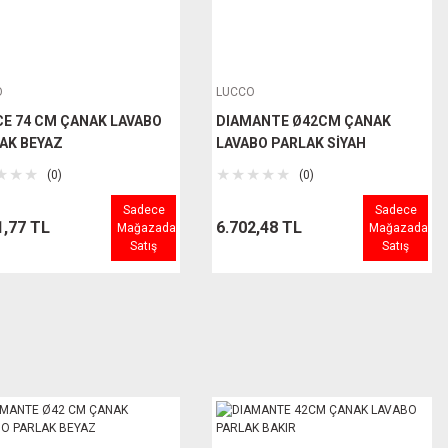
O
LUCCO
E 74 CM ÇANAK LAVABO
DIAMANTE Ø42CM ÇANAK
AK BEYAZ
LAVABO PARLAK SİYAH
(0)
(0)
Sadece
Sadece
1,77 TL
6.702,48 TL
Mağazada
Mağazada
Satış
Satış