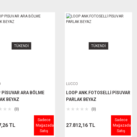
TÜKENDİ
TÜKENDİ
O
LUCCO
 PİSUVAR ARA BÖLME
LOOP ANK.FOTOSELLİ PİSUVAR
AK BEYAZ
PARLAK BEYAZ
(0)
(0)
Sadece
Sadece
7,26 TL
27.812,16 TL
Mağazada
Mağazada
Satış
Satış