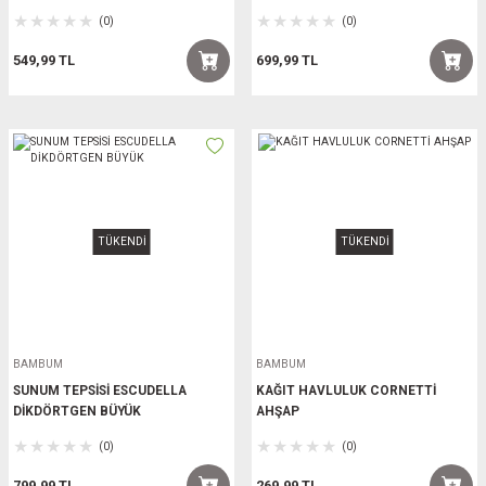
(0)
(0)
549,99 TL
699,99 TL
TÜKENDİ
TÜKENDİ
BAMBUM
BAMBUM
SUNUM TEPSİSİ ESCUDELLA
KAĞIT HAVLULUK CORNETTİ
DİKDÖRTGEN BÜYÜK
AHŞAP
(0)
(0)
799,99 TL
269,99 TL