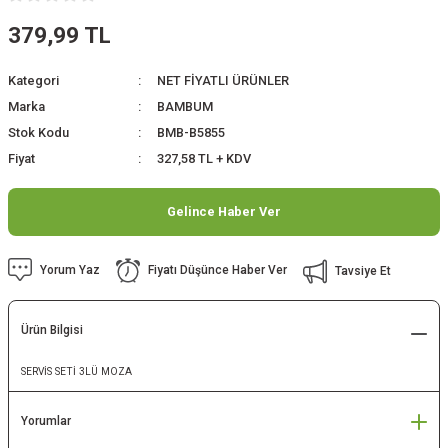
TAKIMLARI
MA
ÜFLEYİCİLER
LER
 SERAMİKLERİ
SAT MALZEMELERİ
ÜNLER
379,99 TL
AYAKKABILIKLAR
 ÜRÜNLERİ
SİLİKON TABANCALARI
E & DÖŞEME MALZEMELERİ
VAN KOVUCULAR
R
Kategori
NET FİYATLI ÜRÜNLER
Marka
BAMBUM
NİTELERİ
K BAKIMI
LERİ
ARI
& SERAMİKLERİ
Stok Kodu
BMB-B5855
Fiyat
327,58 TL + KDV
RMA GRUPLARI
ER
Gelince Haber Ver
ALARI
LERİ & APARATLARI
R
MA MAKİNELERİ & APARATLARI
ARI
Yorum Yaz
Fiyatı Düşünce Haber Ver
Tavsiye Et
& HAVALI ALETLER
Ürün Bilgisi
İHAZLARI
SERVİS SETİ 3LÜ MOZA
 MAKASLARI
Yorumlar