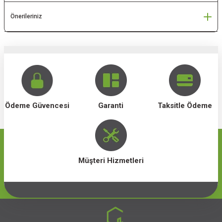
NELERİ
Önerileriniz
J CİHAZLARI
Ödeme Güvencesi
Garanti
Taksitle Ödeme
Müşteri Hizmetleri