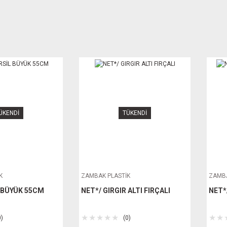
ÜKENDİ
TÜKENDİ
K
ZAMBAK PLASTİK
ZAMBA
L BÜYÜK 55CM
NET*/ GIRGIR ALTI FIRÇALI
NET*
0)
(0)