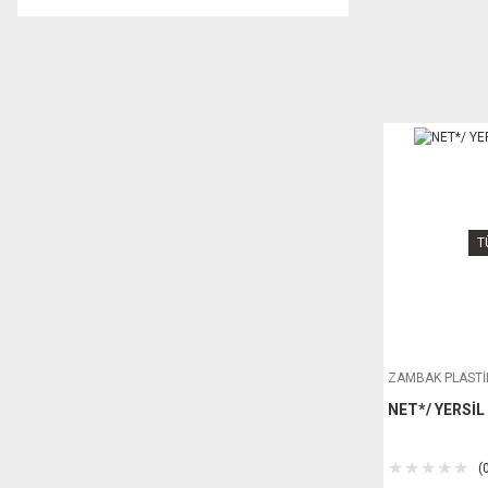
T
ZAMBAK PLASTİ
NET*/ YERSİ
(