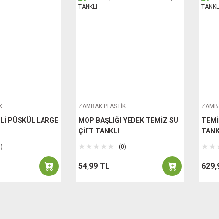
K
ZAMBAK PLASTİK
ZAMBA
PLİ PÜSKÜL LARGE
MOP BAŞLIĞI YEDEK TEMİZ SU
TEMİ
ÇİFT TANKLI
TANK
0)
(0)
54,99 TL
629,