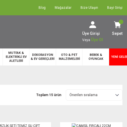
Blog
Mağazalar
Bize Ulaşın
Bayi Girişi
Üye Girişi
Sepet
Üye Ol
Veya
MUTFAK &
DEKORASYON
OTO & PET
BEBEK &
ELEKTRİKLİ EV
YENİ GELE
& EV GEREÇLERİ
MALZEMELERİ
OYUNCAK
ALETLERİ
Toplam 15 ürün