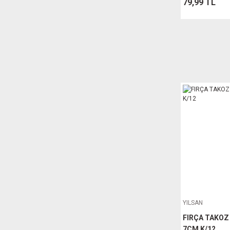
79,99 TL
YILSAN
FIRÇA TAKOZ
7CM K/12