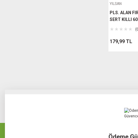
YILSAN
PLS. ALAN F
SERT KILLI 6
(
179,99 TL
Ödeme Gü