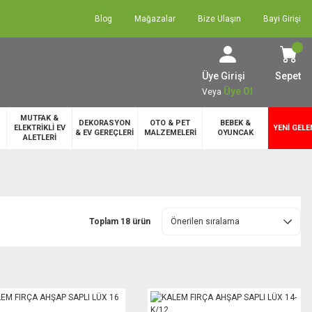
Blog
Mağazalar
Bize Ulaşın
Bayi Girişi
Üye Girişi
Sepet
Üye Ol
Veya
MUTFAK &
DEKORASYON
OTO & PET
BEBEK &
ELEKTRİKLİ EV
YENİ GELE
& EV GEREÇLERİ
MALZEMELERİ
OYUNCAK
ALETLERİ
Toplam 18 ürün