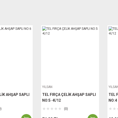
YILSAN
YILSA
LİK AHŞAP SAPLI
TEL FIRÇA ÇELİK AHŞAP SAPLI
TEL 
NO:5 -K/12
NO:4 
0)
(0)