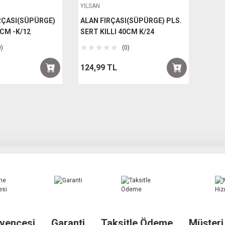
YILSAN
IRÇASI(SÜPÜRGE)
ALAN FIRÇASI(SÜPÜRGE) PLS.
0CM -K/12
SERT KILLI 40CM K/24
0)
(0)
124,99 TL
vencesi
Garanti
Taksitle Ödeme
Müşteri