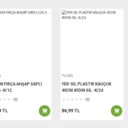
N
YILSAN
M FIRÇA AHŞAP SAPLI
YER-SİL PLASTİK KAUÇUK
 -K/12
40CM AYDIN SİL -K/24
(0)
(0)
9 TL
84,99 TL