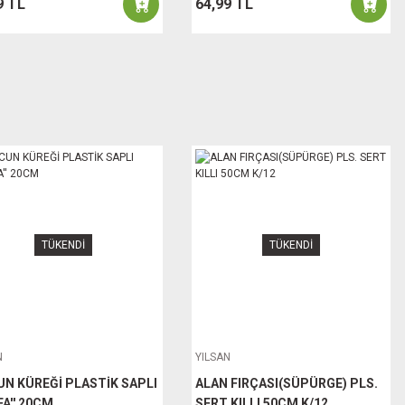
9 TL
64,99 TL
TÜKENDİ
TÜKENDİ
N
YILSAN
N KÜREĞİ PLASTİK SAPLI
ALAN FIRÇASI(SÜPÜRGE) PLS.
FA'' 20CM
SERT KILLI 50CM K/12