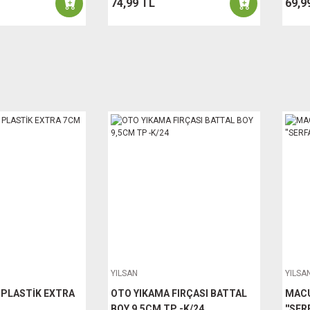
74,99 TL
69,9
YILSAN
YILSA
 PLASTİK EXTRA
OTO YIKAMA FIRÇASI BATTAL
MACU
BOY 9,5CM TP -K/24
''SER