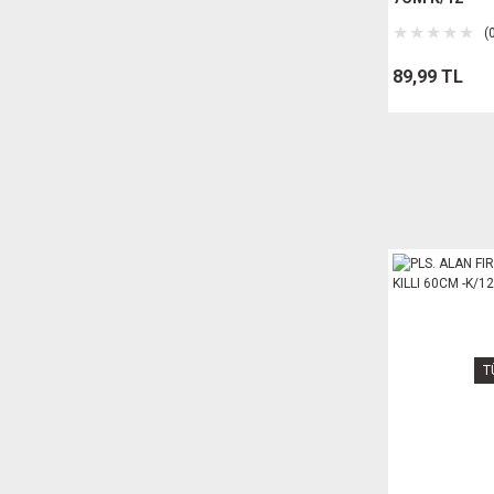
(
89,99 TL
T