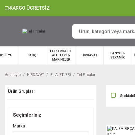
KARGO ÜCRETSİZ
ELEKTRİKLİ EL
BANYO &
OBİLYA
BAHÇE
ALETLERİ &
HIRDAVAT
SERAMİK
MAKİNELER
Anasayfa
HIRDAVAT
EL ALETLERİ
Tel Fırçalar
Ürün Grupları
Stoktaki
Seçimleriniz
Marka