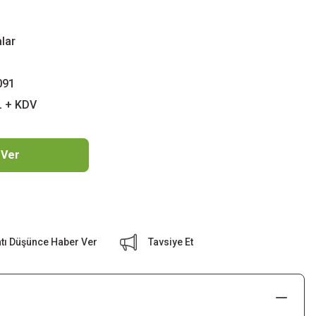
alar
091
L + KDV
 Ver
atı Düşünce Haber Ver
Tavsiye Et