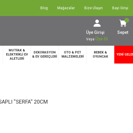
Blog
Mağazalar
Bize Ulaşın
Bayi Girişi
Üye Girişi
Sepet
Üye Ol
Veya
MUTFAK &
DEKORASYON
OTO & PET
BEBEK &
ELEKTRİKLİ EV
YENİ GELE
& EV GEREÇLERİ
MALZEMELERİ
OYUNCAK
ALETLERİ
PLI ''SERFA'' 20CM