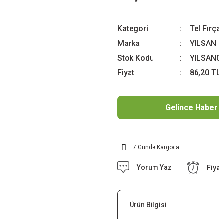
Kategori
Tel Fırç
Marka
YILSAN
Stok Kodu
YILSAN
Fiyat
86,20 T
Gelince Haber
7 Günde Kargoda
Yorum Yaz
Fiy
Ürün Bilgisi