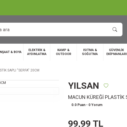
ELEKTRİK &
KAMP &
ISITMA &
GÜVENLİK
İNŞAAT & BOYA
AYDINLATMA
OUTDOOR
SOĞUTMA
EKİPMANLARI
İK SAPLI ''SERFA'' 20CM
YILSAN
MACUN KÜREĞİ PLASTİK SA
0.0 Puan - 0 Yorum
99,99 TL