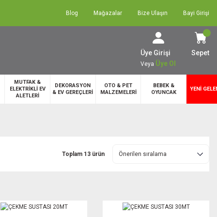
Blog
Mağazalar
Bize Ulaşın
Bayi Girişi
Üye Girişi
Sepet
Üye Ol
Veya
MUTFAK &
DEKORASYON
OTO & PET
BEBEK &
ELEKTRİKLİ EV
YENİ GELE
& EV GEREÇLERİ
MALZEMELERİ
OYUNCAK
ALETLERİ
Toplam 13 ürün