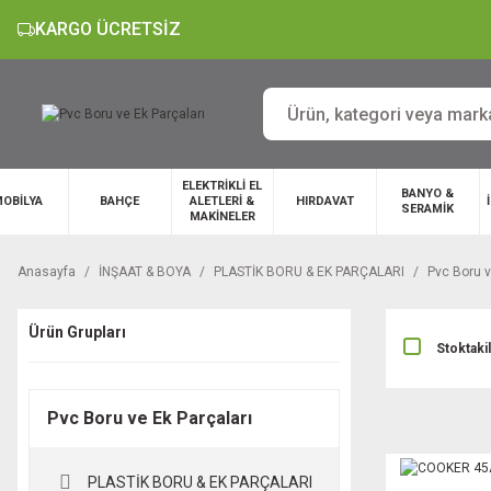
KARGO ÜCRETSİZ
ELEKTRİKLİ EL
BANYO &
OBİLYA
BAHÇE
ALETLERİ &
HIRDAVAT
SERAMİK
MAKİNELER
Anasayfa
İNŞAAT & BOYA
PLASTİK BORU & EK PARÇALARI
Pvc Boru v
Ürün Grupları
Stoktaki
Pvc Boru ve Ek Parçaları
PLASTİK BORU & EK PARÇALARI