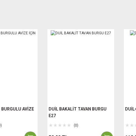
T BURGULU AVİZE
DUİL BAKALİT TAVAN BURGU
DUİL
E27
0)
(0)