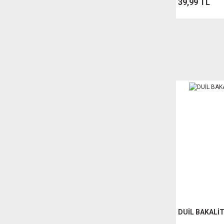
39,99 TL
DUİL BAKALİ