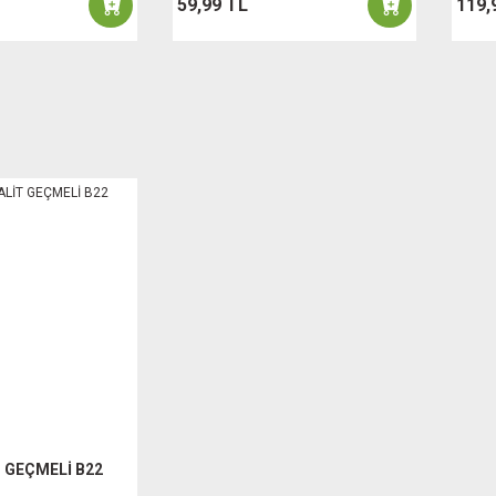
59,99 TL
119,
T GEÇMELİ B22