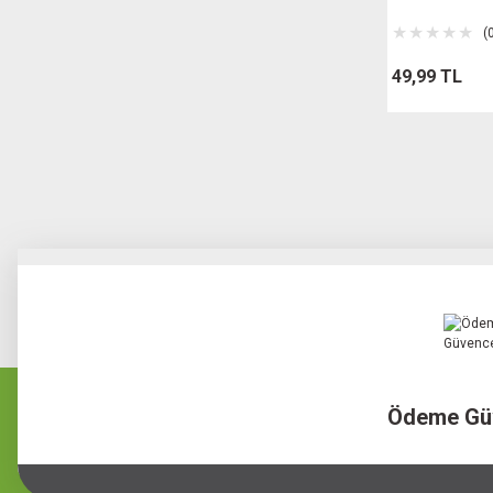
(
49,99 TL
Ödeme Gü