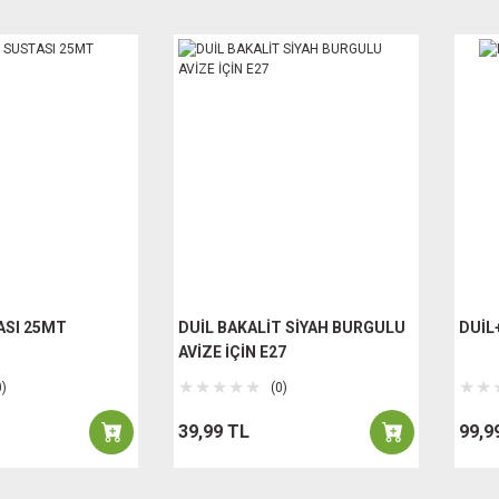
ASI 25MT
DUİL BAKALİT SİYAH BURGULU
DUİL
AVİZE İÇİN E27
0)
(0)
39,99 TL
99,9