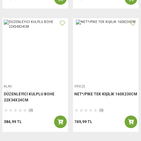
ALAS
İPEKÇE
DÜZENLEYİCİ KULPLU BOHE
NET*/PİKE TEK KİŞİLİK 160X230CM
22X34X24CM
(0)
(0)
384,99 TL
749,99 TL