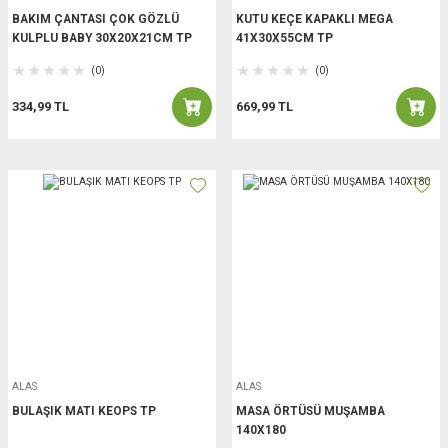
BAKIM ÇANTASI ÇOK GÖZLÜ
KUTU KEÇE KAPAKLI MEGA
KULPLU BABY 30X20X21CM TP
41X30X55CM TP
(0)
(0)
334,99 TL
669,99 TL
ALAS
ALAS
BULAŞIK MATI KEOPS TP
MASA ÖRTÜSÜ MUŞAMBA
140X180