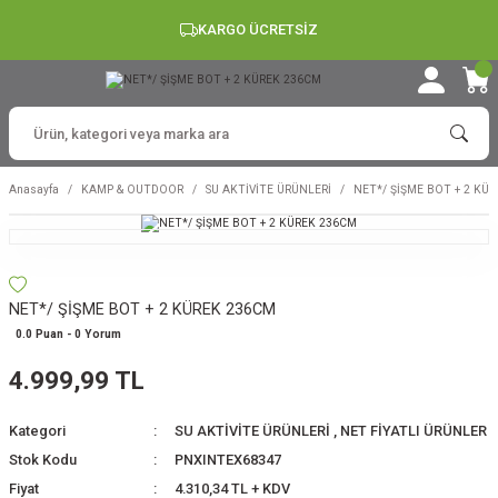
KARGO ÜCRETSİZ
Anasayfa
KAMP & OUTDOOR
SU AKTİVİTE ÜRÜNLERİ
NET*/ ŞİŞME BOT + 2 KÜ
NET*/ ŞİŞME BOT + 2 KÜREK 236CM
0.0 Puan - 0 Yorum
4.999,99 TL
Kategori
SU AKTİVİTE ÜRÜNLERİ
,
NET FİYATLI ÜRÜNLER
Stok Kodu
PNXINTEX68347
Fiyat
4.310,34 TL + KDV