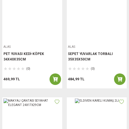
ALAS
ALAS
PET YUVASI KEDİ-KÖPEK
SEPET YUVARLAK TORBALI
34X40X35CM
35X35X50CM
(0)
(0)
469,99 TL
484,99 TL