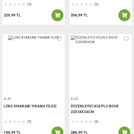
(0)
(0)
229,99 TL
354,99 TL
ALAS
ALAS
LÜKS AYAKKABI YIKAMA FİLESİ
DÜZENLEYİCİ KULPLU BOHE
22X34X24CM
(0)
(0)
194,99 TL
384,99 TL