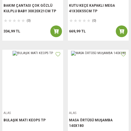
BAKIM ÇANTASI ÇOK GÖZLÜ
KUTU KEÇE KAPAKLI MEGA
KULPLU BABY 30X20X21CM TP
41X30X55CM TP
(0)
(0)
334,99 TL
669,99 TL
ALAS
ALAS
BULAŞIK MATI KEOPS TP
MASA ÖRTÜSÜ MUŞAMBA
140X180