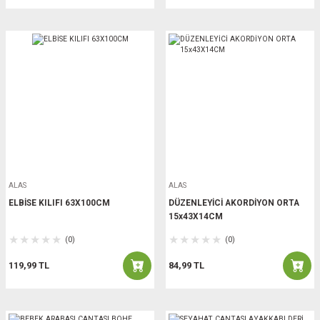
ALAS
ALAS
ELBİSE KILIFI 63X100CM
DÜZENLEYİCİ AKORDİYON ORTA
15x43X14CM
(0)
(0)
119,99 TL
84,99 TL