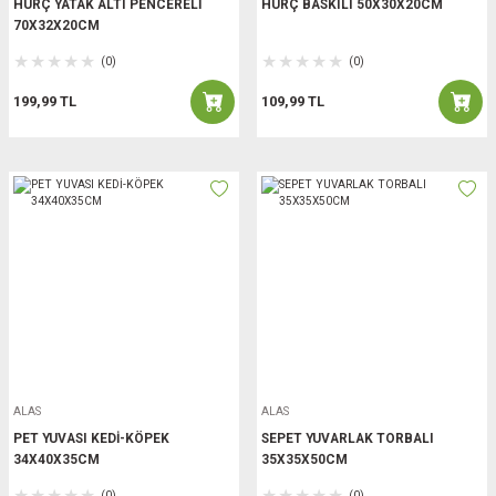
HURÇ YATAK ALTI PENCERELİ
HURÇ BASKILI 50X30X20CM
70X32X20CM
(0)
(0)
199,99 TL
109,99 TL
ALAS
ALAS
PET YUVASI KEDİ-KÖPEK
SEPET YUVARLAK TORBALI
34X40X35CM
35X35X50CM
(0)
(0)