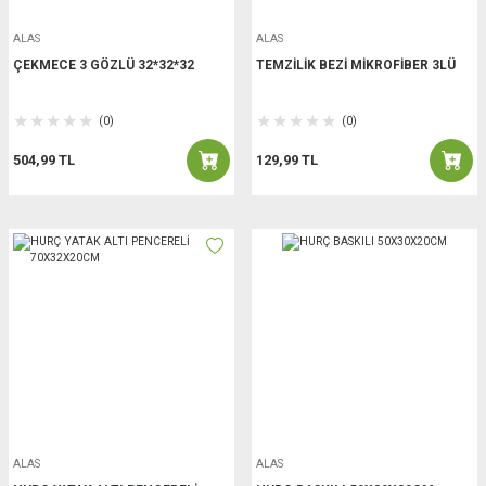
ALAS
ALAS
ÇEKMECE 3 GÖZLÜ 32*32*32
TEMZİLİK BEZİ MİKROFİBER 3LÜ
(0)
(0)
504,99 TL
129,99 TL
ALAS
ALAS