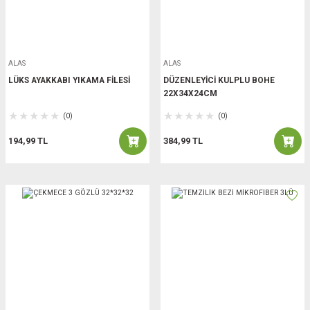
ALAS
ALAS
LÜKS AYAKKABI YIKAMA FİLESİ
DÜZENLEYİCİ KULPLU BOHE
22X34X24CM
(0)
(0)
194,99 TL
384,99 TL