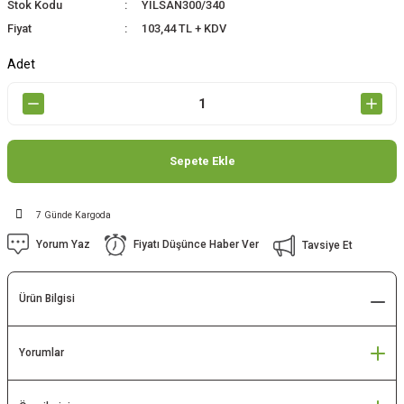
Stok Kodu
YILSAN300/340
Fiyat
103,44 TL + KDV
Adet
Sepete Ekle
7 Günde Kargoda
Yorum Yaz
Fiyatı Düşünce Haber Ver
Tavsiye Et
Ürün Bilgisi
Yorumlar