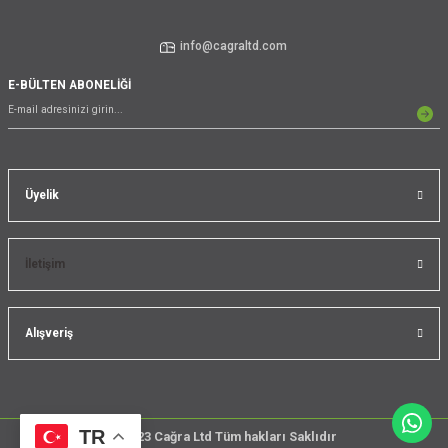
info@cagraltd.com
E-BÜLTEN ABONELİĞİ
Üyelik
İletişim
Alışveriş
TR
@2023 Cağra Ltd Tüm hakları Saklıdır