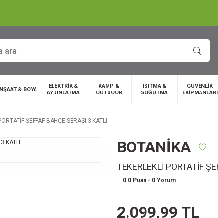
ELEKTRİK &
KAMP &
ISITMA &
GÜVENLİK
İNŞAAT & BOYA
AYDINLATMA
OUTDOOR
SOĞUTMA
EKİPMANLARI
PORTATİF ŞEFFAF BAHÇE SERASI 3 KATLI
BOTANİKA
TEKERLEKLİ PORTATİF ŞE
0.0 Puan - 0 Yorum
2.099,99 TL