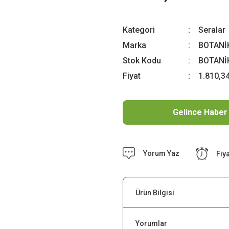
Kategori
Seralar
Marka
BOTANİ
Stok Kodu
BOTANİ
Fiyat
1.810,3
Gelince Haber
Yorum Yaz
Fiy
Ürün Bilgisi
Yorumlar