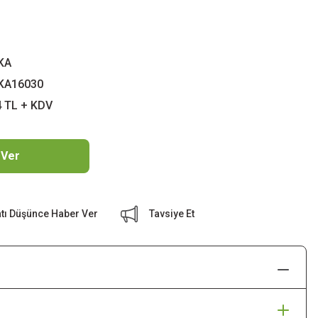
KA
KA16030
4 TL + KDV
 Ver
atı Düşünce Haber Ver
Tavsiye Et