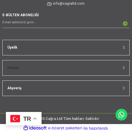
info@cagraltd.com
E-BÜLTEN ABONELİĞİ
Üyelik
İletişim
Alışveriş
TR
@2023 Cağra Ltd Tüm hakları Saklıdır
çember
ideasoft
ile
e-
üreticileri