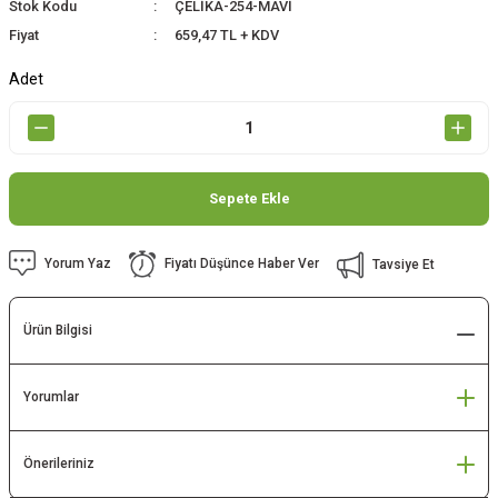
Stok Kodu
ÇELİKA-254-MAVİ
Fiyat
659,47 TL + KDV
Adet
Sepete Ekle
Yorum Yaz
Fiyatı Düşünce Haber Ver
Tavsiye Et
Ürün Bilgisi
Yorumlar
Önerileriniz