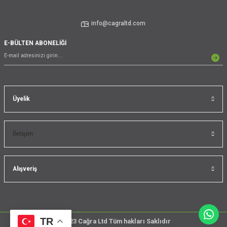
info@cagraltd.com
E-BÜLTEN ABONELİĞİ
Üyelik
İletişim
Alışveriş
TR
@2023 Cağra Ltd Tüm hakları Saklıdır