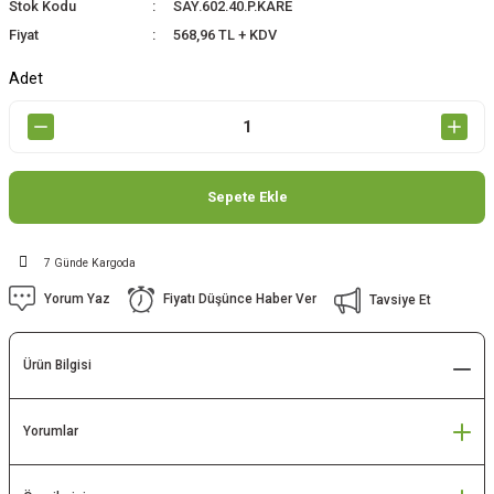
Stok Kodu
SAY.602.40.P.KARE
Fiyat
568,96 TL + KDV
Adet
Sepete Ekle
7 Günde Kargoda
Yorum Yaz
Fiyatı Düşünce Haber Ver
Tavsiye Et
Ürün Bilgisi
Yorumlar