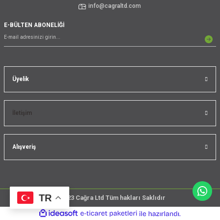
info@cagraltd.com
E-BÜLTEN ABONELİĞİ
Üyelik
İletişim
Alışveriş
TR
@2023 Cağra Ltd Tüm hakları Saklıdır
çember
ideasoft
ile
e-
üreticileri