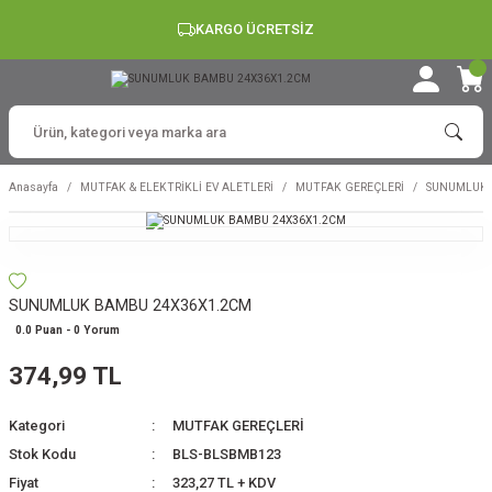
KARGO ÜCRETSİZ
Anasayfa
MUTFAK & ELEKTRİKLİ EV ALETLERİ
MUTFAK GEREÇLERİ
SUNUMLUK 
SUNUMLUK BAMBU 24X36X1.2CM
0.0 Puan - 0 Yorum
374,99 TL
Kategori
MUTFAK GEREÇLERİ
Stok Kodu
BLS-BLSBMB123
Fiyat
323,27 TL + KDV