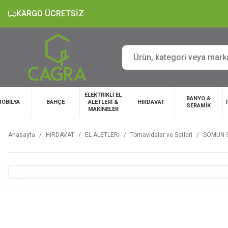
KARGO ÜCRETSİZ
ELEKTRİKLİ EL
BANYO &
OBİLYA
BAHÇE
ALETLERİ &
HIRDAVAT
SERAMİK
MAKİNELER
Anasayfa
HIRDAVAT
EL ALETLERİ
Tornavidalar ve Setleri
SOMUN S