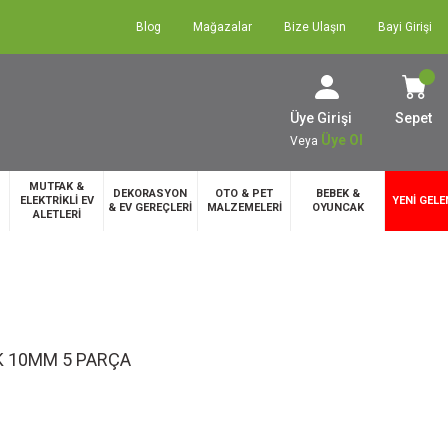
Blog
Mağazalar
Bize Ulaşın
Bayi Girişi
Üye Girişi
Sepet
Üye Ol
Veya
MUTFAK &
DEKORASYON
OTO & PET
BEBEK &
ELEKTRİKLİ EV
YENİ GELE
& EV GEREÇLERİ
MALZEMELERİ
OYUNCAK
ALETLERİ
 10MM 5 PARÇA