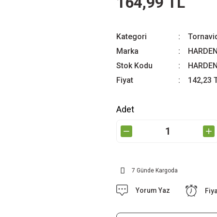
164,99 TL
Kategori
Tornavid
Marka
HARDE
Stok Kodu
HARDEN
Fiyat
142,23 
Adet
7 Günde Kargoda
Yorum Yaz
Fiy