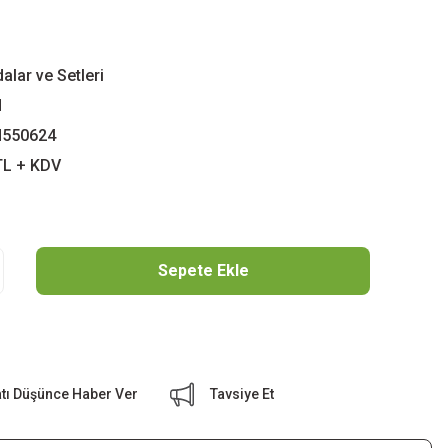
alar ve Setleri
N
550624
TL + KDV
Sepete Ekle
atı Düşünce Haber Ver
Tavsiye Et