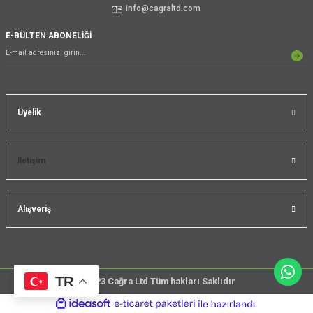
info@cagraltd.com
E-BÜLTEN ABONELİĞİ
Üyelik
İletişim
Alışveriş
TR
@2023 Cağra Ltd Tüm hakları Saklıdır
çember
ideasoft
ile
e-
üreticileri