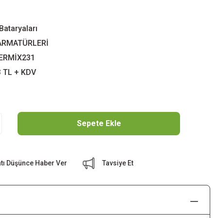
Bataryaları
 ARMATÜRLERİ
ERMİX231
3 TL + KDV
Sepete Ekle
atı Düşünce Haber Ver
Tavsiye Et