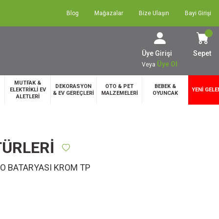
Blog
Mağazalar
Bize Ulaşın
Bayi Girişi
Üye Girişi
Sepet
Üye Ol
Veya
MUTFAK &
DEKORASYON
OTO & PET
BEBEK &
ELEKTRİKLİ EV
YENİ GELE
& EV GEREÇLERİ
MALZEMELERİ
OYUNCAK
ALETLERİ
TÜRLERİ
BO BATARYASI KROM TP