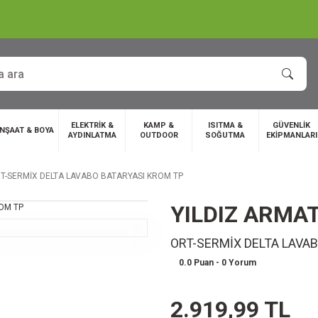
ELEKTRİK &
KAMP &
ISITMA &
GÜVENLİK
İNŞAAT & BOYA
AYDINLATMA
OUTDOOR
SOĞUTMA
EKİPMANLARI
T-SERMİX DELTA LAVABO BATARYASI KROM TP
YILDIZ ARMA
ORT-SERMİX DELTA LAVA
0.0 Puan - 0 Yorum
2.919,99 TL