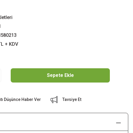
etleri
N
580213
TL + KDV
Sepete Ekle
atı Düşünce Haber Ver
Tavsiye Et