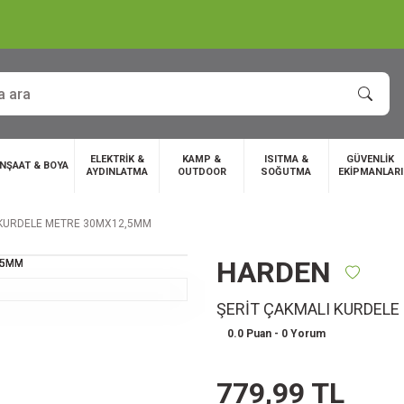
ELEKTRİK &
KAMP &
ISITMA &
GÜVENLİK
İNŞAAT & BOYA
AYDINLATMA
OUTDOOR
SOĞUTMA
EKİPMANLARI
 KURDELE METRE 30MX12,5MM
HARDEN
ŞERİT ÇAKMALI KURDEL
0.0 Puan - 0 Yorum
779,99 TL