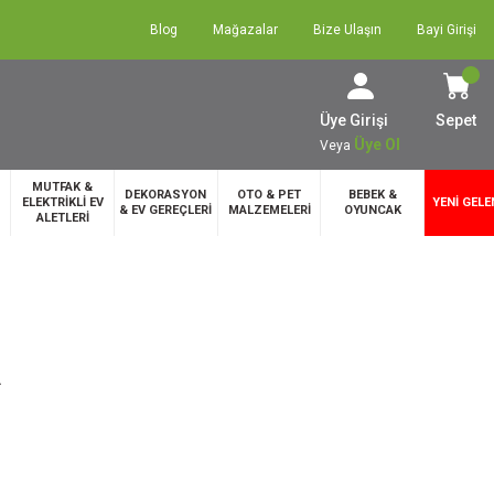
Blog
Mağazalar
Bize Ulaşın
Bayi Girişi
Üye Girişi
Sepet
Üye Ol
Veya
MUTFAK &
DEKORASYON
OTO & PET
BEBEK &
ELEKTRİKLİ EV
YENİ GELE
& EV GEREÇLERİ
MALZEMELERİ
OYUNCAK
ALETLERİ
L