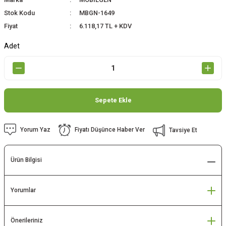
Stok Kodu
MBGN-1649
Fiyat
6.118,17 TL + KDV
Adet
Sepete Ekle
Yorum Yaz
Fiyatı Düşünce Haber Ver
Tavsiye Et
Ürün Bilgisi
Yorumlar
Önerileriniz