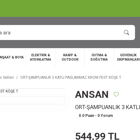
ELEKTRİK &
KAMP &
ISITMA &
GÜVENLİK
İNŞAAT & BOYA
AYDINLATMA
OUTDOOR
SOĞUTMA
EKİPMANLARI
 Setleri
ORT-ŞAMPUANLIK 3 KATLI PASLANMAZ KROM FEST KÖŞE T
ANSAN
ORT-ŞAMPUANLIK 3 KATL
0.0 Puan - 0 Yorum
544,99 TL