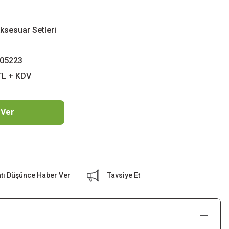
ksesuar Setleri
05223
TL + KDV
 Ver
atı Düşünce Haber Ver
Tavsiye Et