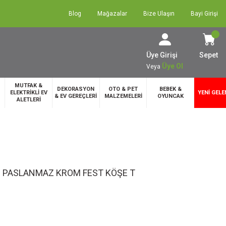
Blog
Mağazalar
Bize Ulaşın
Bayi Girişi
Üye Girişi
Sepet
Üye Ol
Veya
MUTFAK &
DEKORASYON
OTO & PET
BEBEK &
ELEKTRİKLİ EV
YENİ GELE
& EV GEREÇLERİ
MALZEMELERİ
OYUNCAK
ALETLERİ
I PASLANMAZ KROM FEST KÖŞE T