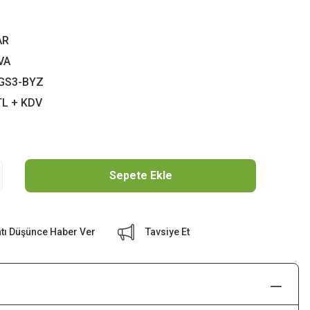
AR
VA
GS3-BYZ
TL + KDV
Sepete Ekle
atı Düşünce Haber Ver
Tavsiye Et