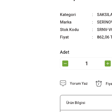
Kategori
SAKSIL
Marka
SERİNO
Stok Kodu
SRNV-V
Fiyat
862,06 
Adet
Yorum Yaz
Fiy
Ürün Bilgisi