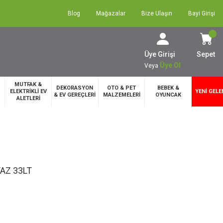
Blog
Mağazalar
Bize Ulaşın
Bayi Girişi
Üye Girişi
Sepet
Üye Ol
Veya
MUTFAK &
DEKORASYON
OTO & PET
BEBEK &
ELEKTRİKLİ EV
YENİ GELE
& EV GEREÇLERİ
MALZEMELERİ
OYUNCAK
ALETLERİ
AZ 33LT