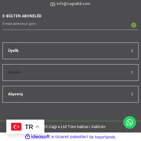
info@cagraltd.com
E-BÜLTEN ABONELİĞİ
Üyelik
İletişim
Alışveriş
TR
@2023 Cağra Ltd Tüm hakları Saklıdır
çember
ideasoft
ile
e-
üreticileri