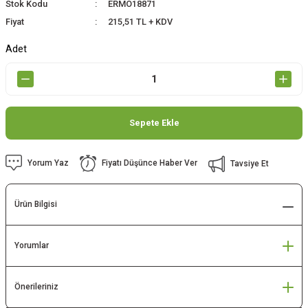
Stok Kodu
ERMO18871
Fiyat
215,51 TL + KDV
Adet
Sepete Ekle
Yorum Yaz
Fiyatı Düşünce Haber Ver
Tavsiye Et
Ürün Bilgisi
Yorumlar
Önerileriniz