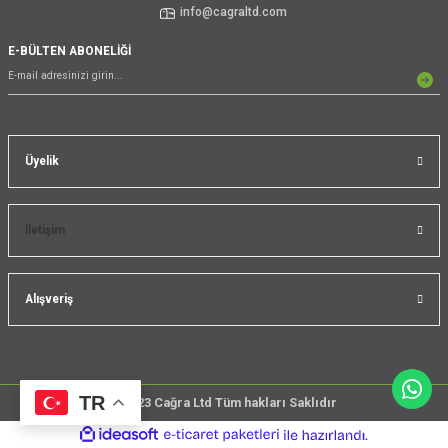
info@cagraltd.com
E-BÜLTEN ABONELİĞİ
Üyelik
İletişim
Alışveriş
TR
@2023 Cağra Ltd Tüm hakları Saklıdır
çember
ideasoft
ile
e-
üreticileri