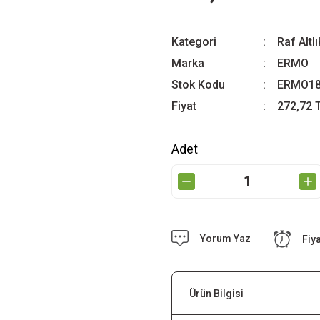
Kategori
Raf Altlı
Marka
ERMO
Stok Kodu
ERMO18
Fiyat
272,72 
Adet
Yorum Yaz
Fiy
Ürün Bilgisi