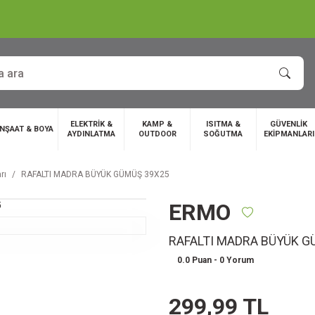
ELEKTRİK &
KAMP &
ISITMA &
GÜVENLİK
İNŞAAT & BOYA
AYDINLATMA
OUTDOOR
SOĞUTMA
EKİPMANLARI
rı
RAFALTI MADRA BÜYÜK GÜMÜŞ 39X25
ERMO
RAFALTI MADRA BÜYÜK G
0.0 Puan - 0 Yorum
299,99 TL