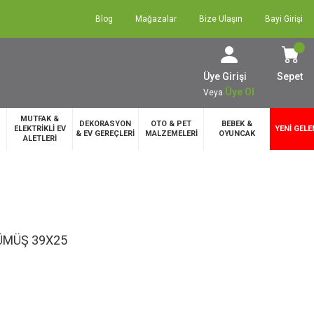
Blog
Mağazalar
Bize Ulaşın
Bayi Girişi
Üye Girişi
Sepet
Üye Ol
Veya
MUTFAK &
DEKORASYON
OTO & PET
BEBEK &
ELEKTRİKLİ EV
YENİ GELE
& EV GEREÇLERİ
MALZEMELERİ
OYUNCAK
ALETLERİ
ÜMÜŞ 39X25