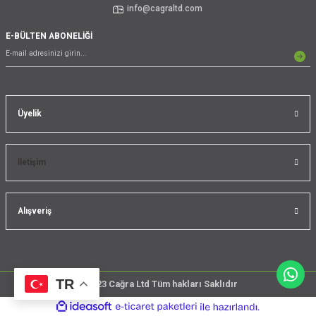
info@cagraltd.com
E-BÜLTEN ABONELİĞİ
Üyelik
İletişim
Alışveriş
TR
@2023 Cağra Ltd Tüm hakları Saklıdır
çember
ideasoft
ile
e-
üreticileri