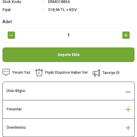
Stok Kodu
ERMO18834
Fiyat
318,96 TL + KDV
Adet
Sepete Ekle
Yorum Yaz
Fiyatı Düşünce Haber Ver
Tavsiye Et
Ürün Bilgisi
Yorumlar
Önerileriniz