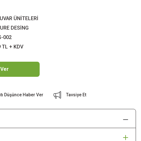
DUVAR ÜNİTELERİ
URE DESİNG
S-002
9 TL + KDV
 Ver
atı Düşünce Haber Ver
Tavsiye Et