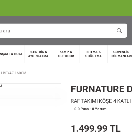
ELEKTRİK &
KAMP &
ISITMA &
GÜVENLİK
İNŞAAT & BOYA
AYDINLATMA
OUTDOOR
SOĞUTMA
EKİPMANLARI
TLI BEYAZ 160CM
FURNATURE D
RAF TAKIMI KÖŞE 4 KATL
0.0 Puan - 0 Yorum
1.499,99 TL