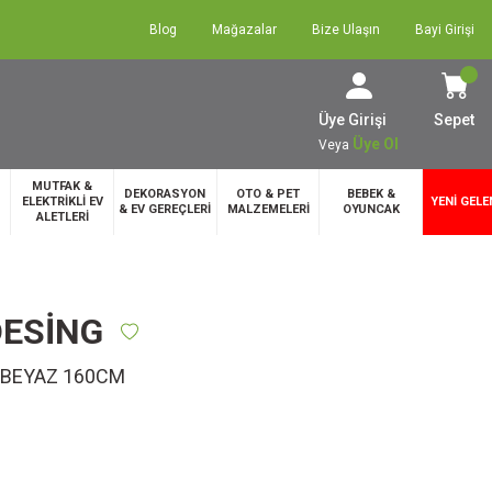
Blog
Mağazalar
Bize Ulaşın
Bayi Girişi
Üye Girişi
Sepet
Üye Ol
Veya
MUTFAK &
DEKORASYON
OTO & PET
BEBEK &
ELEKTRİKLİ EV
YENİ GELE
& EV GEREÇLERİ
MALZEMELERİ
OYUNCAK
ALETLERİ
ESİNG
I BEYAZ 160CM