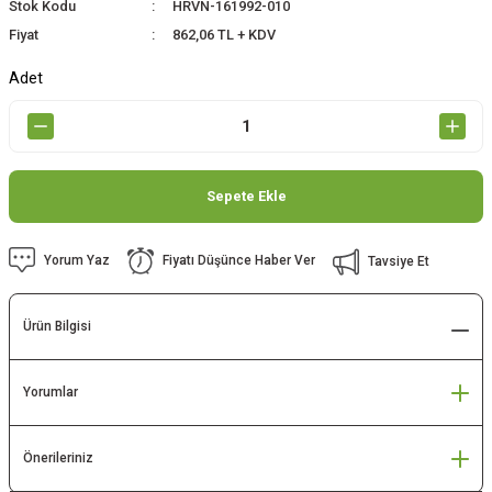
Stok Kodu
HRVN-161992-010
Fiyat
862,06 TL + KDV
Adet
Sepete Ekle
Yorum Yaz
Fiyatı Düşünce Haber Ver
Tavsiye Et
Ürün Bilgisi
Yorumlar
Önerileriniz