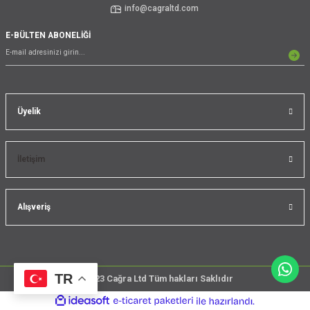
info@cagraltd.com
E-BÜLTEN ABONELİĞİ
Üyelik
İletişim
Alışveriş
TR
@2023 Cağra Ltd Tüm hakları Saklıdır
çember
ideasoft
ile
e-
üreticileri