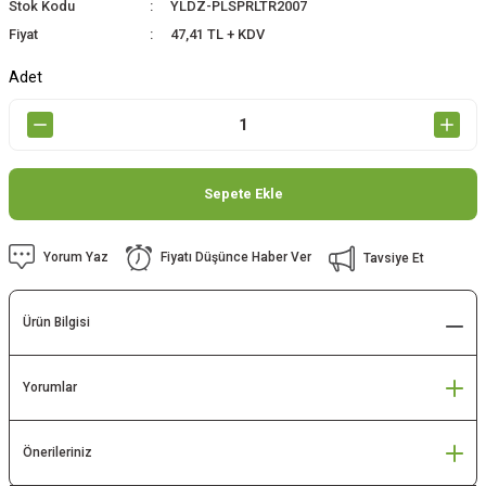
Stok Kodu
YLDZ-PLSPRLTR2007
Fiyat
47,41 TL + KDV
Adet
Sepete Ekle
Yorum Yaz
Fiyatı Düşünce Haber Ver
Tavsiye Et
Ürün Bilgisi
Yorumlar
Önerileriniz