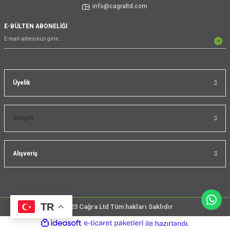
info@cagraltd.com
E-BÜLTEN ABONELİĞİ
Üyelik
İletişim
Alışveriş
TR
@2023 Cağra Ltd Tüm hakları Saklıdır
çember
ideasoft
ile
e-
üreticileri