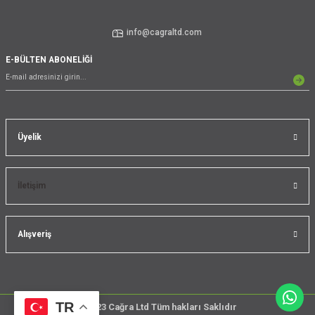
info@cagraltd.com
E-BÜLTEN ABONELİĞİ
Üyelik
İletişim
Alışveriş
TR
@2023 Cağra Ltd Tüm hakları Saklıdır