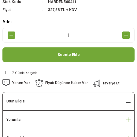
Stok Kodu
HARDEN560411
Fiyat
327,58 TL + KDV
Adet
Sepete Ekle
7 Günde Kargoda
Yorum Yaz
Fiyatı Düşünce Haber Ver
Tavsiye Et
Ürün Bilgisi
Yorumlar