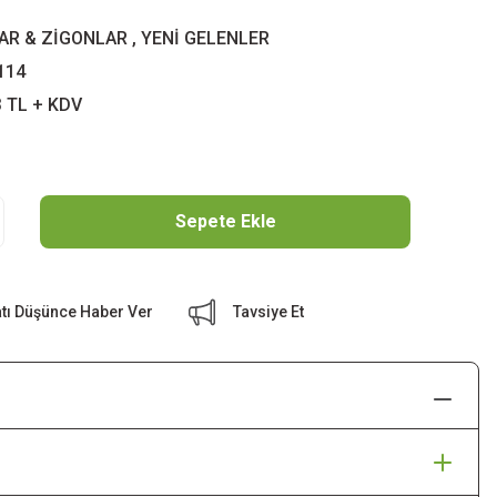
AR & ZİGONLAR
,
YENİ GELENLER
114
3 TL + KDV
Sepete Ekle
atı Düşünce Haber Ver
Tavsiye Et