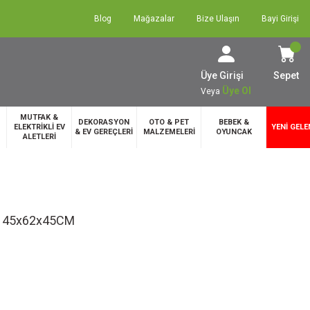
Blog
Mağazalar
Bize Ulaşın
Bayi Girişi
Üye Girişi
Sepet
Üye Ol
Veya
MUTFAK &
DEKORASYON
OTO & PET
BEBEK &
ELEKTRİKLİ EV
YENİ GELE
& EV GEREÇLERİ
MALZEMELERİ
OYUNCAK
ALETLERİ
 45x62x45CM