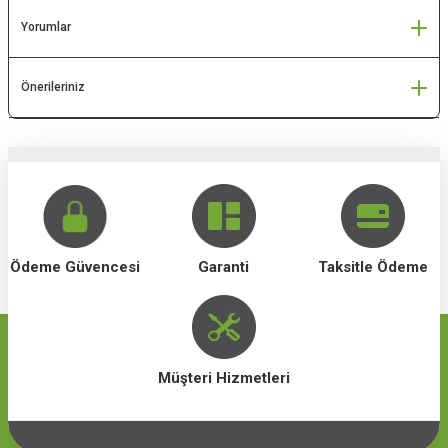
NELERİ
Yorumlar
J CİHAZLARI
Önerileriniz
Ödeme Güvencesi
Garanti
Taksitle Ödeme
Müşteri Hizmetleri