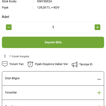
Stok Kodu
DNY30324
Fiyat
129,30 TL + KDV
Adet
Sepete Ekle
7 Günde Kargoda
Yorum Yaz
Fiyatı Düşünce Haber Ver
Tavsiye Et
Ürün Bilgisi
Yorumlar