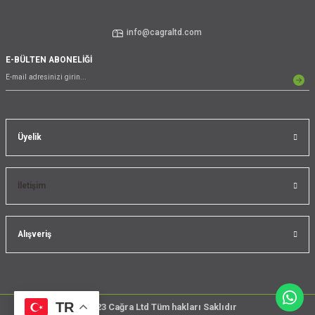
info@cagraltd.com
E-BÜLTEN ABONELİĞİ
Üyelik
İletişim
Alışveriş
TR
@2023 Cağra Ltd Tüm hakları Saklıdır