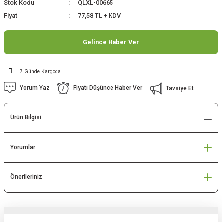
Stok Kodu
QLXL-00665
Fiyat
77,58 TL + KDV
Gelince Haber Ver
7 Günde Kargoda
Yorum Yaz
Fiyatı Düşünce Haber Ver
Tavsiye Et
Ürün Bilgisi
Yorumlar
Önerileriniz