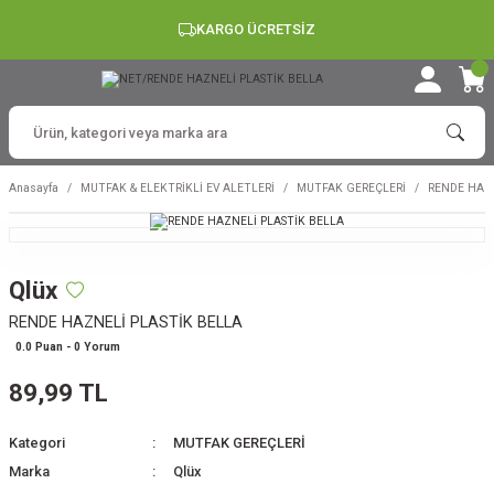
KARGO ÜCRETSİZ
Anasayfa
MUTFAK & ELEKTRİKLİ EV ALETLERİ
MUTFAK GEREÇLERİ
RENDE HAZN
Qlüx
RENDE HAZNELİ PLASTİK BELLA
0.0 Puan - 0 Yorum
89,99 TL
Kategori
MUTFAK GEREÇLERİ
Marka
Qlüx